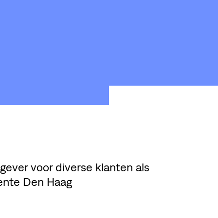
HTING
A
NSTWERK
LOODS6
gever voor diverse klanten als
eente Den Haag