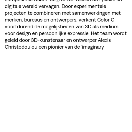
digitale wereld vervagen. Door experimentele
projecten te combineren met samenwerkingen met
merken, bureaus en ontwerpers, verkent Color C
voortdurend de mogelijkheden van 3D als medium
voor design en persoonlijke expressie. Het team wordt
geleid door 3D-kunstenaar en ontwerper Alexis
Christodoulou een pionier van de ‘imaginary
architecture’-esthetiek die wereldwijd invloed heeft
gekregen.
DEEL DEZE PAGINA
BEKIJK MEMBER'S WEBSITE