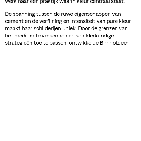
werk naar een praktijk waarin kleur centraal staat.
De spanning tussen de ruwe eigenschappen van
cement en de verfijning en intensiteit van pure kleur
maakt haar schilderijen uniek. Door de grenzen van
het medium te verkennen en schilderkundige
strategieën toe te passen, ontwikkelde Birnholz een
eigen, herkenbare beeldtaal.
DEEL DEZE PAGINA
BEKIJK MEMBER'S WEBSITE