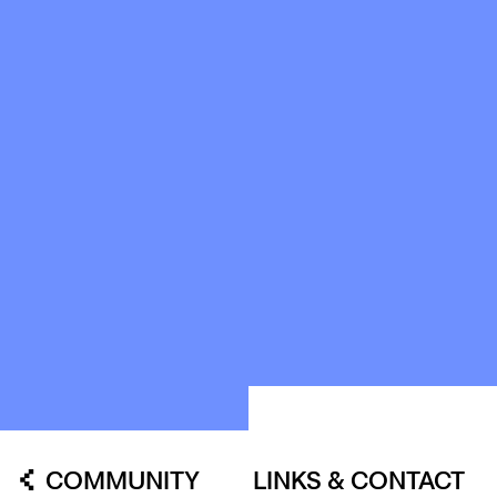
HISTORIE
OUR
BUILDINGS
SPACES
ABOUT
&
CONTACT
STICHTING
KUNSTWERK
LOODS6
COMMUNITY
LINKS & CONTACT