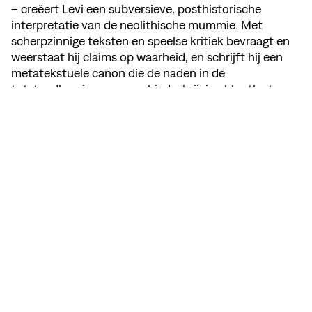
– creëert Levi een subversieve, posthistorische
interpretatie van de neolithische mummie. Met
scherpzinnige teksten en speelse kritiek bevraagt en
weerstaat hij claims op waarheid, en schrijft hij een
metatekstuele canon die de naden in de
totstandkoming van geschiedschrijving blootlegt.
DEEL DEZE PAGINA
BEKIJK MEMBER'S WEBSITE
INSTAGRAM