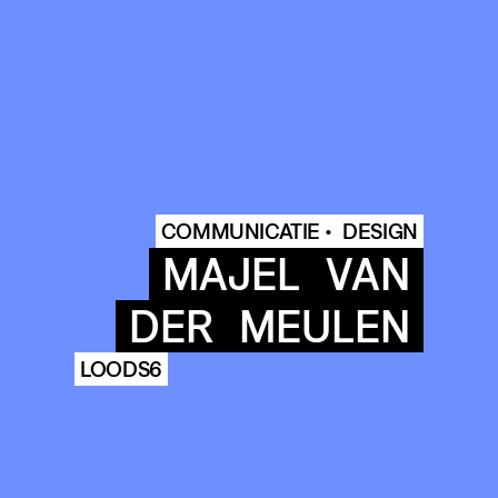
COMMUNICATIE •
DESIGN
MAJEL
VAN
DER
MEULEN
LOODS6
COMMUNITY