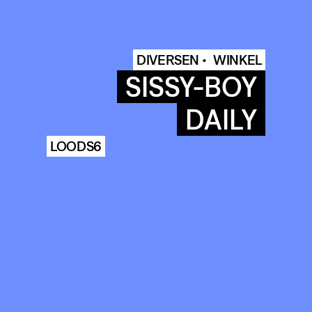
DIVERSEN •
WINKEL
SISSY-BOY
DAILY
LOODS6
COMMUNITY
AGENDA
HISTORIE
ARCHIVE
OUR
BUILDINGS
SPACES