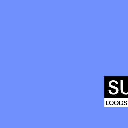
S
AG
LOODS
ARCHIVE