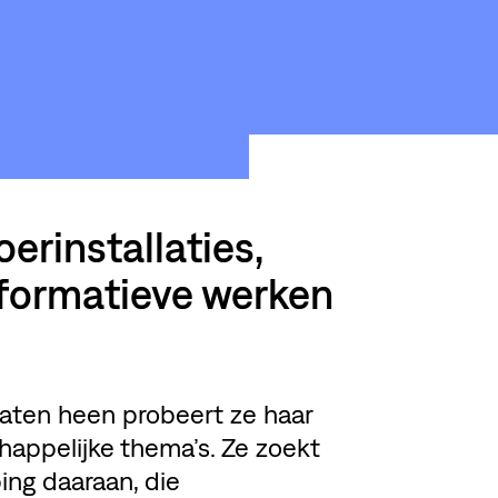
LOODS6
rinstallaties,
erformatieve werken
taten heen probeert ze haar
happelijke thema’s. Ze zoekt
ing daaraan, die