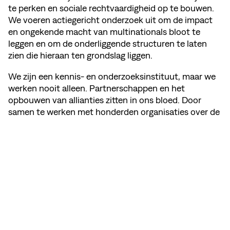
te perken en sociale rechtvaardigheid op te bouwen.
We voeren actiegericht onderzoek uit om de impact
en ongekende macht van multinationals bloot te
leggen en om de onderliggende structuren te laten
zien die hieraan ten grondslag liggen.
We zijn een kennis- en onderzoeksinstituut, maar we
werken nooit alleen. Partnerschappen en het
opbouwen van allianties zitten in ons bloed. Door
samen te werken met honderden organisaties over de
hele wereld zorgen we ervoor dat ons onderzoek daar
belandt waar het de meeste impact heeft – bij
gemeenschappen, in rechtszalen en op de bureaus
van maatschappelijke organisaties, media en politici.
DEEL DEZE PAGINA