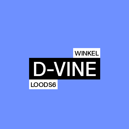
COMMUN
WINKEL
D-VINE
ENDA
LOODS6
OUR
BUIL