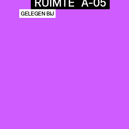
RUIMTE
A-05
GELEGEN BIJ
COMMUNITY
AGENDA
HISTORIE
ARCHIVE
OUR
BUILDINGS
SPACES