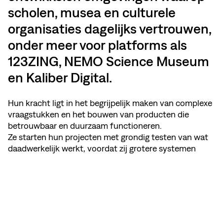
scholen, musea en culturele
organisaties dagelijks vertrouwen,
onder meer voor platforms als
123ZING, NEMO Science Museum
en Kaliber Digital.
Hun kracht ligt in het begrijpelijk maken van complexe
vraagstukken en het bouwen van producten die
betrouwbaar en duurzaam functioneren.
Ze starten hun projecten met grondig testen van wat
daadwerkelijk werkt, voordat zij grotere systemen
opzetten. Vervolgens bouwen zij stapsgewijs verder,
zodat platforms kunnen meegroeien zonder telkens
opnieuw te moeten beginnen. Veel opdrachtgevers
werken al jarenlang met De Monsters samen, juist
vanwege hun betrokkenheid en voortdurende
aandacht voor verbetering.