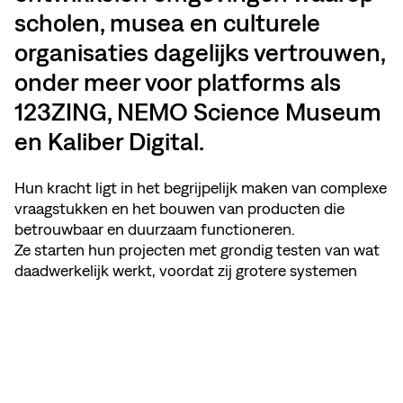
scholen, musea en culturele
organisaties dagelijks vertrouwen,
onder meer voor platforms als
123ZING, NEMO Science Museum
en Kaliber Digital.
Hun kracht ligt in het begrijpelijk maken van complexe
vraagstukken en het bouwen van producten die
betrouwbaar en duurzaam functioneren.
Ze starten hun projecten met grondig testen van wat
daadwerkelijk werkt, voordat zij grotere systemen
opzetten. Vervolgens bouwen zij stapsgewijs verder,
zodat platforms kunnen meegroeien zonder telkens
opnieuw te moeten beginnen. Veel opdrachtgevers
werken al jarenlang met De Monsters samen, juist
vanwege hun betrokkenheid en voortdurende
aandacht voor verbetering.