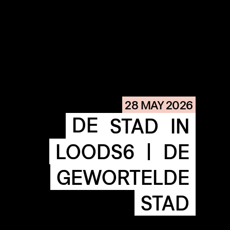
COMMUNITY
AGENDA
HISTORIE
28 MAY 2026
ARCHIVE
DE
STAD
IN
OUR
BUILDINGS
SPACES
LOODS6
|
DE
GEWORTELDE
ABOUT
&
CONTACT
STICHTING
STAD
KUNSTWERK