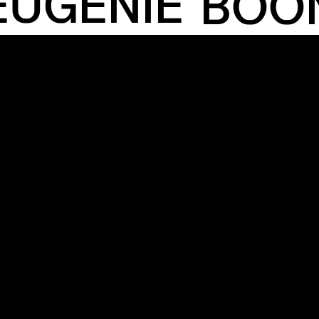
EUGENIE
BOO
A
HTING
NSTWERK
LOODS6