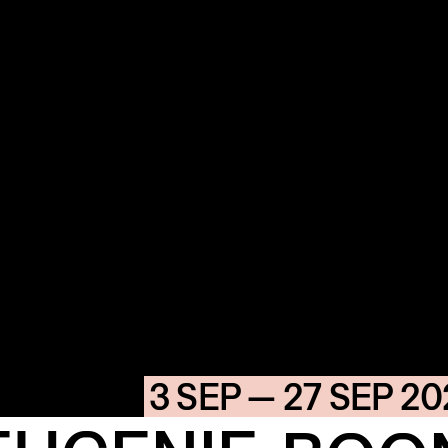
COMMUN
ENDA
OUR
BUIL
S
3 SEP — 27 SEP 2