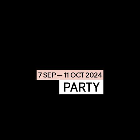
COMMUNITY
AGENDA
HISTORIE
ARCHIVE
OUR
BUILDINGS
SPACES
7 SEP — 11 OCT 2024
PARTY
ABOUT
&
CONTACT
STICHTING
KUNSTWERK
LOODS6