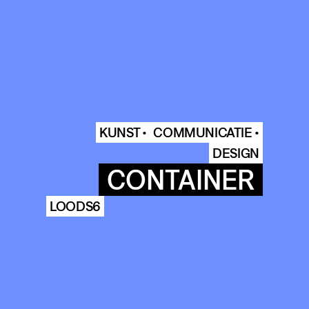
KUNST •
COMMUNICATIE •
DESIGN
CONTAINER
LOODS6
COMMUNITY