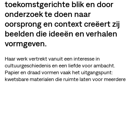
toekomstgerichte blik en door
onderzoek te doen naar
oorsprong en context creëert zij
beelden die ideeën en verhalen
vormgeven.
Haar werk vertrekt vanuit een interesse in
cultuurgeschiedenis en een liefde voor ambacht.
Papier en draad vormen vaak het uitgangspunt:
kwetsbare materialen die ruimte laten voor meerdere
interpretaties. In samenwerking met opdrachtgevers
staat nieuwsgierigheid centraal, met aandacht voor
de waarden van mens, merk en planeet. Dankzij haar
achtergrond in mode beweegt haar praktijk zich
moeiteloos tussen design en autonome kunst.