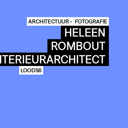
ARCHITECTUUR •
FOTOGRAFIE
HELEEN
ROMBOUT
NTERIEURARCHITECT
LOODS6
COMMUNITY
AGENDA
HISTORIE
ARCHIVE
OUR
BUILDINGS
SPACES