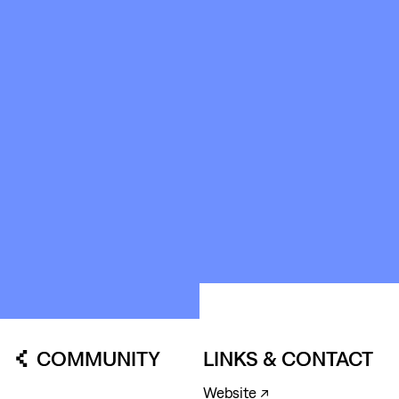
STICHTING
KUNSTWERK
LOODS6
COMMUNITY
LINKS & CONTACT
Website ↗