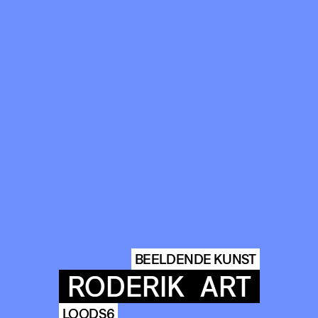
BEELDENDE KUNST
RODERIK
ART
LOODS6