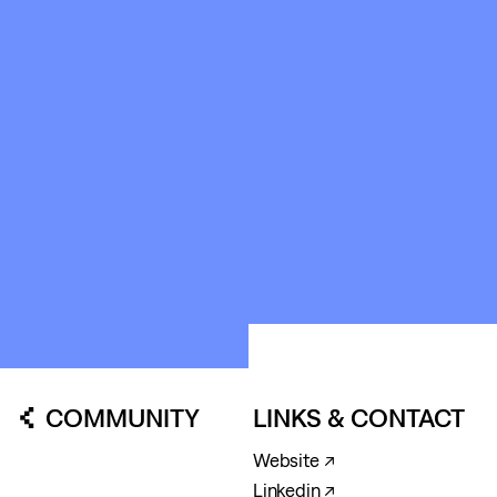
SPACES
ABOUT
&
CONTACT
STICHTING
KUNSTWERK
LOODS6
COMMUNITY
LINKS & CONTACT
Website ↗
Linkedin ↗